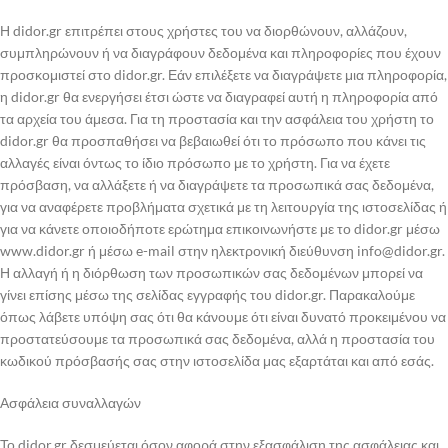
Η didor.gr επιτρέπει στους χρήστες του να διορθώνουν, αλλάζουν,
συμπληρώνουν ή να διαγράφουν δεδομένα και πληροφορίες που έχουν
προσκομιστεί στο didor.gr. Εάν επιλέξετε να διαγράψετε μια πληροφορία,
η didor.gr θα ενεργήσει έτσι ώστε να διαγραφεί αυτή η πληροφορία από
τα αρχεία του άμεσα. Για τη προστασία και την ασφάλεια του χρήστη το
didor.gr θα προσπαθήσει να βεβαιωθεί ότι το πρόσωπο που κάνει τις
αλλαγές είναι όντως το ίδιο πρόσωπο με το χρήστη. Για να έχετε
πρόσβαση, να αλλάξετε ή να διαγράψετε τα προσωπικά σας δεδομένα,
για να αναφέρετε προβλήματα σχετικά με τη λειτουργία της ιστοσελίδας ή
για να κάνετε οποιοδήποτε ερώτημα επικοινωνήστε με το didor.gr μέσω
www.didor.gr ή μέσω e-mail στην ηλεκτρονική διεύθυνση
info@didor.gr
.
Η αλλαγή ή η διόρθωση των προσωπικών σας δεδομένων μπορεί να
γίνει επίσης μέσω της σελίδας εγγραφής του didor.gr. Παρακαλούμε
όπως λάβετε υπόψη σας ότι θα κάνουμε ότι είναι δυνατό προκειμένου να
προστατεύσουμε τα προσωπικά σας δεδομένα, αλλά η προστασία του
κωδικού πρόσβασής σας στην ιστοσελίδα μας εξαρτάται και από εσάς.
Ασφάλεια συναλλαγών
Το didor.gr δεσμεύεται όσον αφορά στην εξασφάλιση της ασφάλειας και