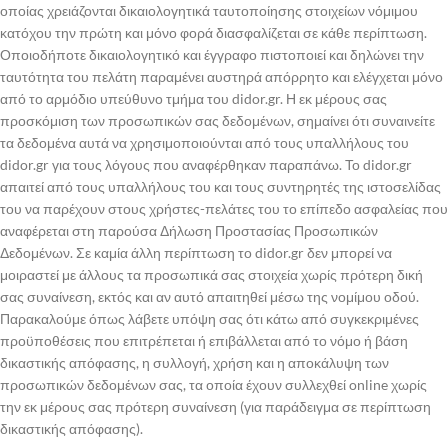
οποίας χρειάζονται δικαιολογητικά ταυτοποίησης στοιχείων νόμιμου
κατόχου την πρώτη και μόνο φορά διασφαλίζεται σε κάθε περίπτωση.
Οποιοδήποτε δικαιολογητικό και έγγραφο πιστοποιεί και δηλώνει την
ταυτότητα του πελάτη παραμένει αυστηρά απόρρητο και ελέγχεται μόνο
από το αρμόδιο υπεύθυνο τμήμα του didor.gr. Η εκ μέρους σας
προσκόμιση των προσωπικών σας δεδομένων, σημαίνει ότι συναινείτε
τα δεδομένα αυτά να χρησιμοποιούνται από τους υπαλλήλους του
didor.gr για τους λόγους που αναφέρθηκαν παραπάνω. Το didor.gr
απαιτεί από τους υπαλλήλους του και τους συντηρητές της ιστοσελίδας
του να παρέχουν στους χρήστες-πελάτες του το επίπεδο ασφαλείας που
αναφέρεται στη παρούσα Δήλωση Προστασίας Προσωπικών
Δεδομένων. Σε καμία άλλη περίπτωση το didor.gr δεν μπορεί να
μοιραστεί με άλλους τα προσωπικά σας στοιχεία χωρίς πρότερη δική
σας συναίνεση, εκτός και αν αυτό απαιτηθεί μέσω της νομίμου οδού.
Παρακαλούμε όπως λάβετε υπόψη σας ότι κάτω από συγκεκριμένες
προϋποθέσεις που επιτρέπεται ή επιβάλλεται από το νόμο ή βάση
δικαστικής απόφασης, η συλλογή, χρήση και η αποκάλυψη των
προσωπικών δεδομένων σας, τα οποία έχουν συλλεχθεί online χωρίς
την εκ μέρους σας πρότερη συναίνεση (για παράδειγμα σε περίπτωση
δικαστικής απόφασης).