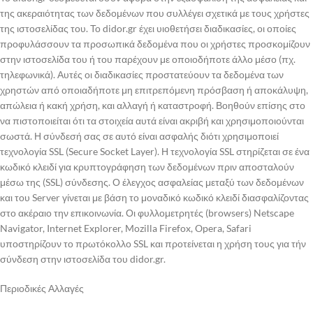
της ακεραιότητας των δεδομένων που συλλέγει σχετικά με τους χρήστες
της ιστοσελίδας του. Το didor.gr έχει υιοθετήσει διαδικασίες, οι οποίες
προφυλάσσουν τα προσωπικά δεδομένα που οι χρήστες προσκομίζουν
στην ιστοσελίδα του ή του παρέχουν με οποιοδήποτε άλλο μέσο (πχ.
τηλεφωνικά). Αυτές οι διαδικασίες προστατεύουν τα δεδομένα των
χρηστών από οποιαδήποτε μη επιτρεπόμενη πρόσβαση ή αποκάλυψη,
απώλεια ή κακή χρήση, και αλλαγή ή καταστροφή. Βοηθούν επίσης στο
να πιστοποιείται ότι τα στοιχεία αυτά είναι ακριβή και χρησιμοποιούνται
σωστά. Η σύνδεσή σας σε αυτό είναι ασφαλής διότι χρησιμοποιεί
τεχνολογία SSL (Secure Socket Layer). Η τεχνολογία SSL στηρίζεται σε ένα
κωδικό κλειδί για κρυπτογράφηση των δεδομένων πριν αποσταλούν
μέσω της (SSL) σύνδεσης. Ο έλεγχος ασφαλείας μεταξύ των δεδομένων
και του Server γίνεται με βάση το μοναδικό κωδικό κλειδί διασφαλίζοντας
στο ακέραιο την επικοινωνία. Οι φυλλομετρητές (browsers) Netscape
Navigator, Internet Explorer, Mozilla Firefox, Opera, Safari
υποστηρίζουν το πρωτόκολλο SSL και προτείνεται η χρήση τους για τήν
σύνδεση στην ιστοσελίδα του didor.gr.
Περιοδικές Αλλαγές