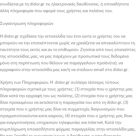
συνδέεται με τη didor.gr τις ηλεκτρονικές διευθύνσεις, ή οποιαδήποτε
άλλη πληροφορία που αφορά τους χρήστες και πελάτες του.
Συγκέντρωση πληροφοριών
Η didor.gr σχεδίασε την ιστοσελίδα του έτσι ώστε οι χρήστες του να
μπορούν να την επισκέπτονται χωρίς να χρειάζεται να αποκαλύπτουν τη
ταυτότητα τους εκτός και αν το επιθυμούν. Ζητείται από τους επισκέπτες
της ιστοσελίδας μας, να μας παρέχουν με προσωπικά τους δεδομένα
μόνο στη περίπτωση που θέλουν να παραγγείλουν προϊόν(τα), να
εγγραφούν στην ιστοσελίδα μας και/ή να στείλουν email στο didor.gr.
Χρήση των Πληροφοριών. Η didor.gr συλλέγει τέσσερις τύπους
πληροφοριών σχετικά με τους χρήστες: (1) στοιχεία που ο χρήστης μας
δίνει κατά την εγγραφή του ως πελάτης, (2) στοιχεία που ο χρήστης μας
δίνει προκειμένου να εκτελεστεί η παραγγελία του από τη didor.gr, (3)
στοιχεία που ο χρήστης μας δίνει σε συμμετοχές διαγωνισμών που
πραγματοποιούνται κατα καιρούς, (4) στοιχεία που ο χρήστης μας δίνει
για ενεργοποιήσεις υπηρεσιών τηλεφωνίας και internet. Κατά την
συμπλήρωση οποιασδήποτε φόρμας παραγγελίας στην ιστοσελίδα μας,
θα σας ζητηθεί το ονοματεπώνυμο, η διεύθυνση, ο ταχυδρομικός