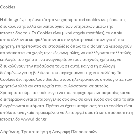
Cookies
Η didor.gr έχει τη δυνατότητα να χρησιμοποιεί cookies ως μέρος της
διευκόλυνσης αλλά και λειτουργίας των υπηρεσιών μέσω της
ιστοσελίδας του. Τα Cookies είναι μικρά αρχεία (text files), τα οποία
απoστέλλονται και φυλάσσονται στον ηλεκτρονικό υπολογιστή του
χρήστη, επιτρέποντας σε ιστοσελίδες όπως το didor.gr, να λειτουργούν
απρόσκοπτα και χωρίς τεχνικές ανωμαλίες, να συλλέγονται πολλαπλές
επιλογές του χρήστη, να αναγνωρίζουν τους συχνούς χρήστες, να
διευκολύνουν την πρόσβαση τους σε αυτή, και για τη συλλογή
δεδομένων για τη βελτίωση του περιεχομένου της ιστοσελίδας. Τα
Cookies δεν προκαλούν βλάβες στους ηλεκτρονικούς υπολογιστές των
χρηστών αλλά και στα αρχεία που φυλάσσονται σε αυτούς.
Χρησιμοποιούμε τα cookies για να σας παρέχουμε πληροφορίες και να
διεκπεραιώνονται οι παραγγελίες σας ενώ σε κάθε έξοδό σας από το site
διαγράφονται αυτόματα. Πρέπει να έχετε υπόψη σας ότι τα cookies είναι
απόλυτα αναγκαία προκειμένου να λειτουργεί σωστά και απρόσκοπτα η
ιστοσελίδα www.didor.gr
Διόρθωση, Τροποποίηση ή Διαγραφή Πληροφοριών