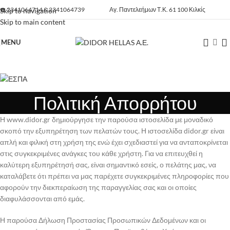
☎️
2341064714
&
2341064739
Αγ. Παντελεήμων Τ.Κ. 61 100 Κιλκίς
Skip to navigation
Skip to main content
MENU
Πολιτική Απορρήτου
Η www.didor.gr δημιούργησε την παρούσα ιστοσελίδα με μοναδικό
σκοπό την εξυπηρέτηση των πελατών τους. Η ιστοσελίδα didor.gr είναι
απλή και φιλική στη χρήση της ενώ έχει σχεδιαστεί για να ανταποκρίνεται
στις συγκεκριμένες ανάγκες του κάθε χρήστη. Για να επιτευχθεί η
καλύτερη εξυπηρέτησή σας, είναι σημαντικό εσείς, ο πελάτης μας, να
καταλάβετε ότι πρέπει να μας παρέχετε συγκεκριμένες πληροφορίες που
αφορούν την διεκπεραίωση της παραγγελίας σας και οι οποίες
διαφυλάσσονται από εμάς.
Η παρούσα Δήλωση Προστασίας Προσωπικών Δεδομένων και οι