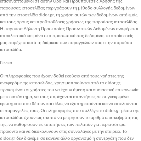
επισυναπτόμενοι σε αυτήν Όροι και Προϋποθέσεις Χρήσης της
παρούσας ιστοσελίδας περιγράφουν τη μέθοδο συλλογής δεδομένων
από την ιστοσελίδα didor.gr, τη χρήση αυτών των δεδομένων από εμάς
και τους όρους και προϋποθέσεις χρήσεως της παρούσας ιστοσελίδας.
Η παρούσα Δήλωση Προστασίας Προσωπικών Δεδομένων αναφέρεται
αποκλειστικά και μόνο στα προσωπικά σας δεδομένα, τα οποία εσείς
μας παρέχετε κατά τη διάρκεια των παραγγελιών σας στην παρούσα
ιστοσελίδα.
Γενικά
Οι πληροφορίες που έχουν δοθεί εκούσια από τους χρήστες της
αναφερόμενης ιστοσελίδας, χρησιμοποιούνται από το didor.gr,
προκειμένου οι χρήστες του να έχουν άμεση και ουσιαστική επικοινωνία
με το κατάστημα, να τους παρέχονται απαντήσεις σε συγκεκριμένα
ερωτήματα που θέτουν και τέλος να εξυπηρετούνται και να εκτελούνται
οι παραγγελίες τους. Οι πληροφορίες που συλλέγει το didor.gr μέσω της
ιστοσελίδας έχουν ως σκοπό να μετρήσουν το αριθμό επισκεψιμότητας
της, να καθορίσουν τις απαιτήσεις των πελατών για περισσότερα
προϊόντα και να διευκολύνουν στις συνναλαγές με την εταιρεία. Το
didor.gr δεν διανέμει σε κανένα άλλο οργανισμό ή συνεργάτη που δεν