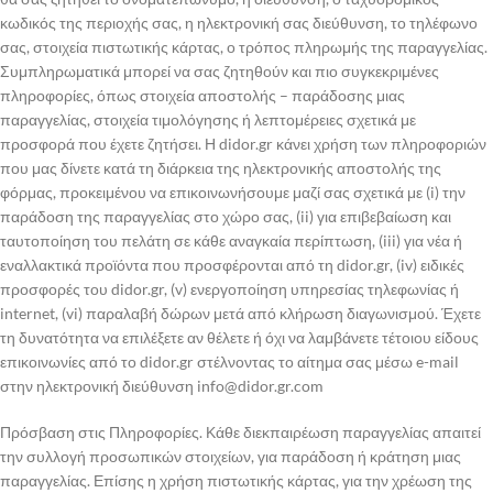
κωδικός της περιοχής σας, η ηλεκτρονική σας διεύθυνση, το τηλέφωνο
σας, στοιχεία πιστωτικής κάρτας, ο τρόπος πληρωμής της παραγγελίας.
Συμπληρωματικά μπορεί να σας ζητηθούν και πιο συγκεκριμένες
πληροφορίες, όπως στοιχεία αποστολής – παράδοσης μιας
παραγγελίας, στοιχεία τιμολόγησης ή λεπτομέρειες σχετικά με
προσφορά που έχετε ζητήσει. Η didor.gr κάνει χρήση των πληροφοριών
που μας δίνετε κατά τη διάρκεια της ηλεκτρονικής αποστολής της
φόρμας, προκειμένου να επικοινωνήσουμε μαζί σας σχετικά με (i) την
παράδοση της παραγγελίας στο χώρο σας, (ii) για επιβεβαίωση και
ταυτοποίηση του πελάτη σε κάθε αναγκαία περίπτωση, (iii) για νέα ή
εναλλακτικά προϊόντα που προσφέρονται από τη didor.gr, (iv) ειδικές
προσφορές του didor.gr, (v) ενεργοποίηση υπηρεσίας τηλεφωνίας ή
internet, (vi) παραλαβή δώρων μετά από κλήρωση διαγωνισμού. Έχετε
τη δυνατότητα να επιλέξετε αν θέλετε ή όχι να λαμβάνετε τέτοιου είδους
επικοινωνίες από το didor.gr στέλνοντας το αίτημα σας μέσω e-mail
στην ηλεκτρονική διεύθυνση
info@didor.gr.com
Πρόσβαση στις Πληροφορίες. Κάθε διεκπαιρέωση παραγγελίας απαιτεί
την συλλογή προσωπικών στοιχείων, για παράδοση ή κράτηση μιας
παραγγελίας. Επίσης η χρήση πιστωτικής κάρτας, για την χρέωση της