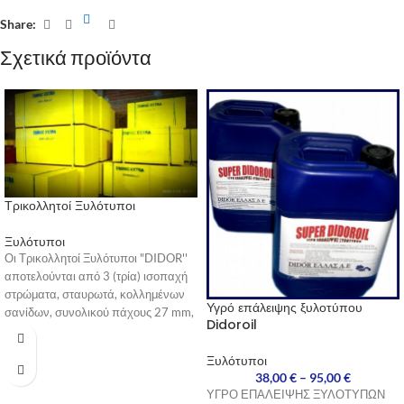
Share:
Σχετικά προϊόντα
Τρικολλητοί Ξυλότυποι
Ξυλότυποι
Οι Τρικολλητοί Ξυλότυποι "DIDOR''
αποτελούνται από 3 (τρία) ισοπαχή
στρώματα, σταυρωτά, κολλημένων
Υγρό επάλειψης ξυλοτύπου
σανίδων, συνολικού πάχους 27 mm,
Didoroil
οι επιφάνειες των οποίων είναι
επεξεργασμένες με ειδικές ρητίνες
Ξυλότυποι
ώστε να είναι δυνατή η χρήση τους
38,00
€
–
95,00
€
για την κατασκευή εμφανούς
ΥΓΡΟ ΕΠΑΛΕΙΨΗΣ ΞΥΛΟΤΥΠΩΝ
σκυροδέματος.