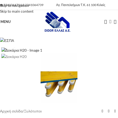
☎️
2341064714
&
2341064739
Αγ. Παντελεήμων Τ.Κ. 61 100 Κιλκίς
Skip to navigation
Skip to main content
MENU
Click to enlarge
Αρχική σελίδα
/
Ξυλότυποι