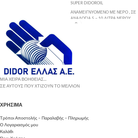
SUPER DIDOROIL
Διαθέσιμες Διαστάσεις:
ΑΝΑΜΕΙΓΝΥΟΜΕΝΟ ΜΕ ΝΕΡΟ , ΣΕ
Mήκος : 2m / 2.5m / 3m
ΑΝΑΛΟΓΙΑ 5 – 10 ΛΙΤΡΑ ΝΕΡΟΥ
Πλάτος : 50 cm
ΠΡΟΣ ¨ 1 ¨ ΕΝΑ ΛΙΤΡΟ DIDOROIL.
Πάχος : 27 mm * συσκευασία 40τεμ.
στο δέμα .
ΜΑΣ ΔΙΝΕΙ ΕΝΑ ΤΕΛΕΥΤΑΙΑΣ
Οι τρικολλητοί ξυλότυποι ‘didor’
ΓΕΝΙΑΣ ΥΓΡΟ ΕΠΑΛΕΙΨΗΣ
πολλαπλών χρήσεων, κόβονται
ΞΥΛΟΤΥΠΩΝ , ΜΗ ΤΟΞΙΚΟ , ΠΟΥ
χωρίς να χάνουν τη μηχανική τους
ΕΚΤΟΣ ΑΠΟ ΤΟ ΑΨΟΓΟ
αντοχή, αφήνει τέλεια εμφανή
ΞΕΚΑΛΟΥΠΩΜΑ , ΠΑΡΕΧΕΙ ΚΑΙ
επιφάνεια (πλανισμένος), δεν
ΤΗΝ ΙΔΑΝΙΚΗ ΣΥΝΤΗΡΗΣΗ ΣΕ
στρεβλώνει (σταυρωτά πλεγμένος)
ΚΑΘΕ ΕΙΔΟΥΣ ΞΥΛΙΝΟ ΚΑΛΟΥΠΙ.
και σε συνδυασμό με τα
ΜΙΑ ΧΕΙΡΑ ΒΟΗΘΕΙΑΣ...
ΚΑΛΥΨΗ: 1 ΛΙΤΡΟ ΚΑΤΑΛΛΗΛΑ
ευκολοδούλευτα εξαρτήματα
ΣΕ ΑΥΤΟΥΣ ΠΟΥ ΧΤΙΖΟΥΝ ΤΟ ΜΕΛΛΟΝ
ΑΡΑΙΩΜΕΝΟ ΚΑΛΥΠΤΕΙ 50 - 70 μ2
καλουπώματος παρέχει έως και 50
ΞΥΛΌΤΥΠΟΥ
% οικονομία στα εργατικά..
ΕΦΑΡΜΟΓΗ : ΕΠΑΛΕΙΨΗ ΜΕ
ΧΡΗΣΙΜΑ
ΒΟΥΡΤΣΑ , ή ΨΕΚΑΣΜΟΣ ( ΣΕ
ΚΑΘΑΡΟ ΑΠΟ ΤΣΙΜΕΝΤΑ
Τρόποι Αποστολής – Παραλαβής – Πληρωμής
ΞΥΛΟΤΥΠΟ )
Ο Λογαριασμός μου
ΣΥΣΚΕΥΑΣΙΑ : ΔΟΧΕΙΑ ΤΩΝ 10
Καλάθι
ΛΙΤΡΩΝ