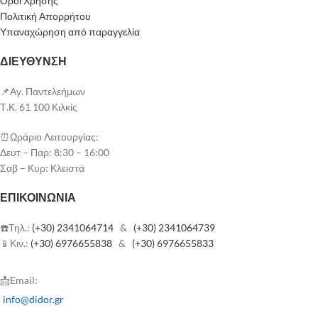
Όροι Χρήσης
Πολιτική Απορρήτου
ΔΟΧΕΙΑ ΤΩΝ 25 ΛΙΤΡΩΝ
Υπαναχώρηση από παραγγελία
ΒΑΡΕΛΙΑ ΤΩΝ 200 ΛΙΤΡΩΝ
ΔΕΞΑΜΕΝΕΣ ΤΩΝ 1000 ΛΙΤΡΩΝ (
ΔΙΕΥΘΥΝΣΗ
Κατόπιν Παραγγελίας )
📌Αγ. Παντελεήμων
Με Σιλικόνη
Τ.Κ. 61 100 Κιλκίς
⏰Ωράριο Λειτουργίας:
Δευτ – Παρ: 8:30 – 16:00
Σαβ – Κυρ: Κλειστά
ΕΠΙΚΟΙΝΩΝΊΑ
☎️Τηλ.:
(+30) 2341064714
&
(+30) 2341064739
📱Κιν.:
(+30) 6976655838
&
(+30) 6976655833
📩Email:
info@didor.gr