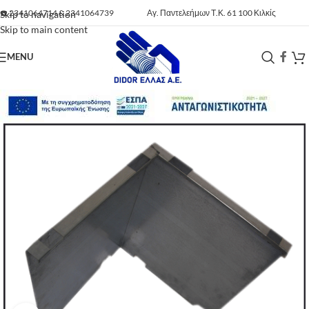
☎️
2341064714
&
2341064739
Αγ. Παντελεήμων Τ.Κ. 61 100 Κιλκίς
Skip to navigation
Skip to main content
MENU