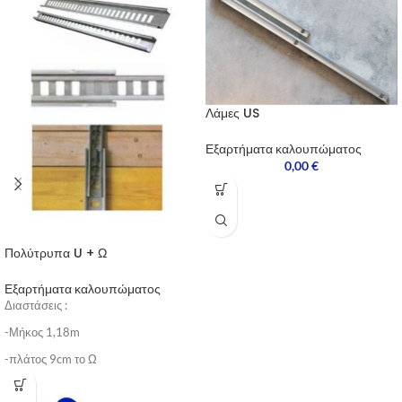
Λάμες US
Εξαρτήματα καλουπώματος
0,00
€
Πολύτρυπα U + Ω
Εξαρτήματα καλουπώματος
Διαστάσεις :
-Μήκος 1,18m
-πλάτος 9cm το Ω
-πλάτος 6cm to U