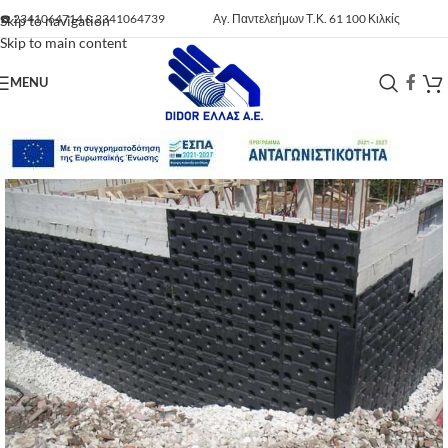
☎️
2341064714
&
2341064739
Αγ. Παντελεήμων Τ.Κ. 61 100 Κιλκίς
Skip to navigation
Skip to main content
MENU