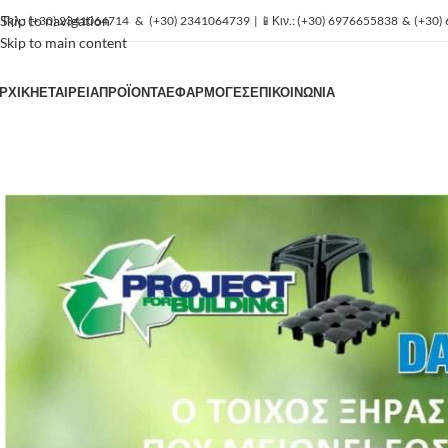
Skip to navigation
️Τηλ.:
(+30) 2341064714
&
(+30) 2341064739
| 📱Κιν.:
(+30) 6976655838
&
(+30)
Skip to main content
ΡΧΙΚΗ
ΕΤΑΙΡΕΙΑ
ΠΡΟΪΟΝΤΑ
ΕΦΑΡΜΟΓΕΣ
ΕΠΙΚΟΙΝΩΝΙΑ