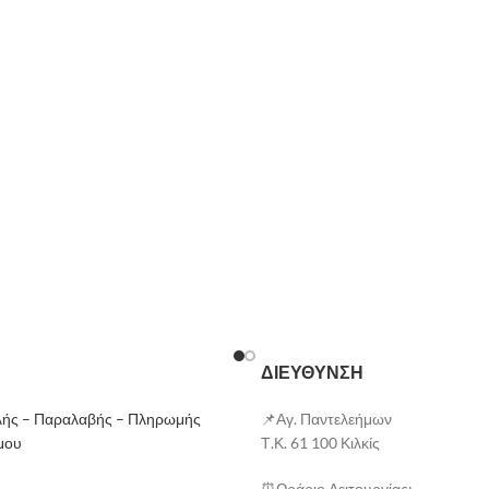
επιφάνεια επαφής του υποστρώμ
πετυχαίνουν μια ανώτερης τάξης
τασία
εγγυημένη στο χρόνο.
ό την υγρασία
άγμα
Πατήστε εδώ να δείτε το φυλλάδιο
αμιάντου
ηση πισινών και spa(κέντρα
ηγματομένων επιφανειών
ο την οξείδωση,αντοχή στην
ασσας
ι εσωτερική διακόσμηση
ΔΙΕΥΘΥΝΣΗ
επένδυση επίπλων και άλλα...
ής – Παραλαβής – Πληρωμής
📌Αγ. Παντελεήμων
μου
Τ.Κ. 61 100 Κιλκίς
⏰Ωράριο Λειτουργίας: