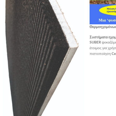
Θερμοηχομόνωσ
Συστήματα ηχο
SUBER
ψεκαζόμ
έτοιμος για χρή
πιστοποίηση
Ce
Ιδανικό για εξω
θερμοκρασία,υγρ
κατανάλωση ενέ
Οικολογικό,φυσ
προιόν,ελαστικ
Διατίθεται με πα
χρωματισμούς γ
χρημάτων γλιτώ
βαψίματος.
Θερμομονωτικός