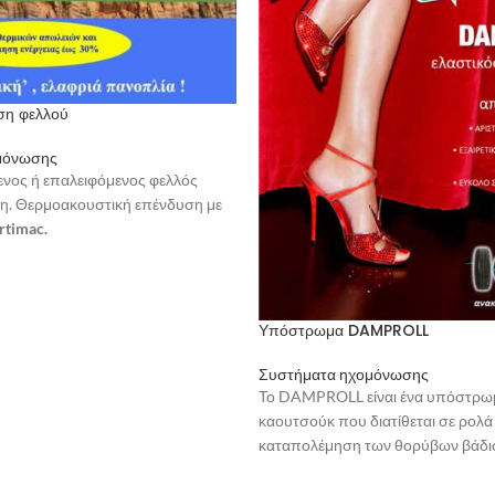
η φελλού
μόνωσης
ενος ή επαλειφόμενος φελλός
ση. Θερμοακουστική επένδυση με
rtimac.
τερική και εσωτερική θωράκιση από
ασία και θόρυβο. Οικονομία στην
ργειας εώς 30%.
Υπόστρωμα DAMPROLL
ικό
ό,αναπνεόμενο,αδιάβροχο.
Συστήματα ηχομόνωσης
ραγγελία και σε διάφορους
Το DAMPROLL είναι ένα υπόστρω
ια επιπλέον εξοικονόμηση
καουτσούκ που διατίθεται σε ρολά 
νοντας σας απο την ανάγκη
καταπολέμηση των θορύβων βάδι
συγκολλητικού ενός ευγενούς πο
 φελλός ευρείας χρήσης.
αυξημένης ελαστικότητας και η αυ