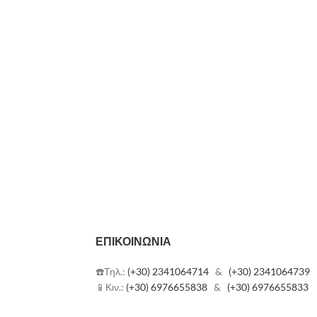
σχεδιαστεί για να λύσει τις ανάγκες της
ατος
αναδόμησης και της ακουστικής ανακαίνισης των
 ηχομόνωση
υφιστάμενων πατωμάτων, όπου προβλέπεται
φινίρισμα ξύλου ή κάτι παρόμοιο.
 Damproll
Πατήστε εδώ να δείτε το φυλλάδιο Damparquet
ΕΠΙΚΟΙΝΩΝΊΑ
☎️Τηλ.:
(+30) 2341064714
&
(+30) 2341064739
📱Κιν.:
(+30) 6976655838
&
(+30) 6976655833