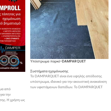
Υπόστρωμα παρκέ-DAMPARQUET
Συστήματα ηχομόνωσης
Το DAMPARQUET είναι ένα υψηλής απόδοσης
υπόστρωμα, ιδανικό για την ακουστική ανακαίνιση
των υφιστάμενων δαπέδων. Το DAMPARQUET
μα από
είναι κατασκευασμένο από καουτσούκ που
για την
παράγεται από ανακυκλωμένα ελαστικά και
σης. Η χρήση ως
συγκρατείται μέσω ενός πολυμερούς με χαμηλό
λυμερούς
συντελεστή ελαστικότητας. Το προϊόν έχει
θεντική