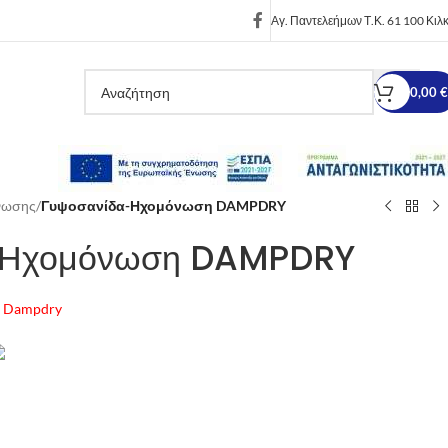
Αγ. Παντελεήμων Τ.Κ. 61 100 Κιλκ
0,00
€
νωσης
/
Γυψοσανίδα-Ηχομόνωση DAMPDRY
-Ηχομόνωση DAMPDRY
ιο Dampdry