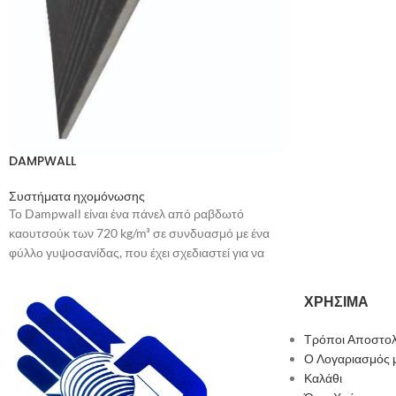
Εφαρμογές
1. θερμική προσ
2. προστασία απ
3. ακουστικό φρ
4. εγκλωβισμός 
DAMPWALL
5. αδιαβροχοποί
υδατοθεραπίας)
Συστήματα ηχομόνωσης
Το Dampwall είναι ένα πάνελ από ραβδωτό
6. επαναφορά ρ
καουτσούκ των 720 kg/m³ σε συνδυασμό με ένα
7. προστασία απ
φύλλο γυψοσανίδας, που έχει σχεδιαστεί για να
αλμύρα της θάλ
τοποθετηθεί σε υπάρχοντες τοίχους προκειμένου
να βελτιωθεί η ηχομόνωση.
8. εξωτερική κα
ΧΡΗΣΙΜΑ
9. σκηνογραφία,
Τρόποι Αποστολ
Πατήστε εδώ να δείτε το φυλλάδιο Dampwall
Ο Λογαριασμός 
Καλάθι