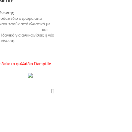
MPTILE
μόνωσης
υποδαπέδιο στρώμα από
καουτσούκ από ελαστικά με
 5 mm και
Ιδανικό για ανακαινίσεις ή νέο
ομόνωση.
 δείτε το φυλλάδιο Damptile
ΑΒΆΣΤΕ ΠΕΡΙΣΣΌΤΕΡΑ