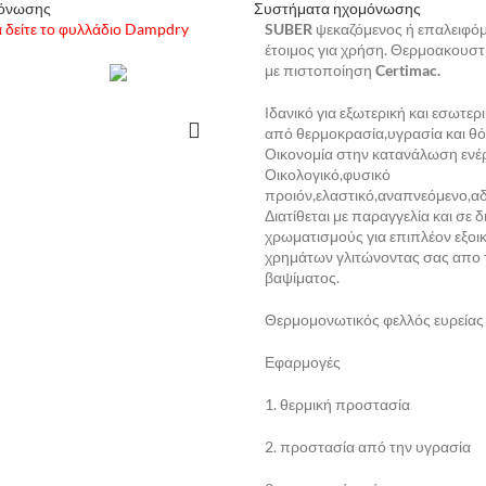
μόνωσης
Συστήματα ηχομόνωσης
 δείτε το φυλλάδιο Dampdry
SUBER
ψεκαζόμενος ή επαλειφό
έτοιμος για χρήση. Θερμοακουσ
με πιστοποίηση
Certimac.
Ιδανικό για εξωτερική και εσωτε
ΑΒΆΣΤΕ ΠΕΡΙΣΣΌΤΕΡΑ
από θερμοκρασία,υγρασία και θ
Οικονομία στην κατανάλωση ενέρ
Οικολογικό,φυσικό
προιόν,ελαστικό,αναπνεόμενο,α
Διατίθεται με παραγγελία και σε 
χρωματισμούς για επιπλέον εξο
χρημάτων γλιτώνοντας σας απο 
βαψίματος.
Θερμομονωτικός φελλός ευρείας
Εφαρμογές
1. θερμική προστασία
2. προστασία από την υγρασία