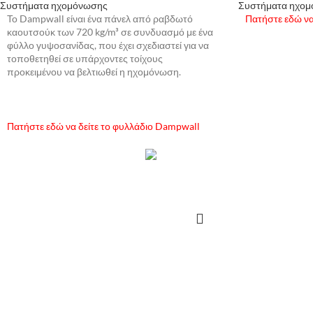
Συστήματα ηχομόνωσης
Συστήματα ηχο
Το Dampwall είναι ένα πάνελ από ραβδωτό
Πατήστε εδώ να
καουτσούκ των 720 kg/m³ σε συνδυασμό με ένα
φύλλο γυψοσανίδας, που έχει σχεδιαστεί για να
τοποθετηθεί σε υπάρχοντες τοίχους
προκειμένου να βελτιωθεί η ηχομόνωση.
ΔΙ
Πατήστε εδώ να δείτε το φυλλάδιο Dampwall
ΔΙΑΒΆΣΤΕ ΠΕΡΙΣΣΌΤΕΡΑ