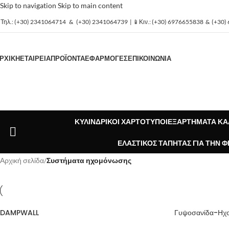
Skip to navigation
Skip to main content
️Τηλ.:
(+30) 2341064714
&
(+30) 2341064739
| 📱Κιν.:
(+30) 6976655838
&
(+30)
ΡΧΙΚΗ
ΕΤΑΙΡΕΙΑ
ΠΡΟΪΟΝΤΑ
ΕΦΑΡΜΟΓΕΣ
ΕΠΙΚΟΙΝΩΝΙΑ
ΚΥΛΙΝΔΡΙΚΟΊ ΧΑΡΤΌΤΥΠΟΙ
ΕΞΑΡΤΉΜΑΤΑ Κ
ΕΛΑΣΤΙΚΌΣ ΤΆΠΗΤΑΣ ΓΙΑ ΤΗΝ 
Αρχική σελίδα
/
Συστήματα ηχομόνωσης
DAMPWALL
Γυψοσανίδα-Η