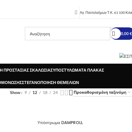
Αγ. Παντελεήμων Τ.Κ. 61 100 Κιλκ
0,00
€
Η ΠΡΟΣΤΑΣΊΑΣ ΣΚΑΛΩΣΙΆΣ
ΥΠΟΣΤΥΛΏΜΑΤΑ ΠΛΆΚΑΣ
ΟΜΌΝΩΣΗΣ
ΣΤΕΓΑΝΟΠΟΊΗΣΗ ΘΕΜΕΛΊΩΝ
Show
9
12
18
24
Υπόστρωμα DAMPROLL