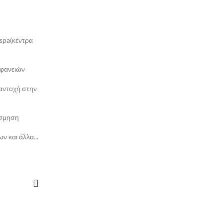
 spa(κέντρα
ιφανειών
αντοχή στην
όσμηση
 και άλλα...
ΕΡΑ