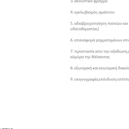
3. ακουστικό φράγμα
4. εγκλωβισμός αμιάντου
5. αδιαβροχοποίηση πισινών και
υδατοθεραπίας)
6. επαναφορά ρηγματομένων επ
7. προστασία απο την οξείδωση,
αλμύρα της θάλασσας
8. εξωτερική και εσωτερική διακ
9. σκηνογραφία,επένδυση επίπλων
ΔΙΑΒΆΣΤΕ ΠΕΡΙΣΣΌΤ