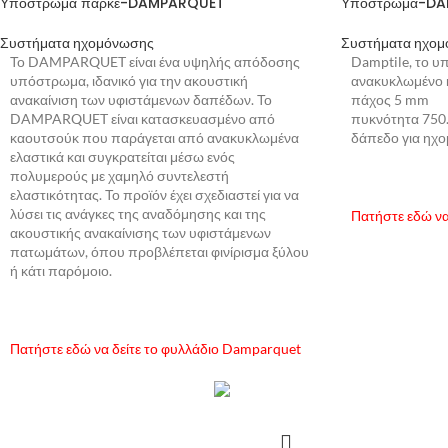
Υπόστρωμα παρκέ-DAMPARQUET
Υπόστρωμα-DA
Συστήματα ηχομόνωσης
Συστήματα ηχο
Το DAMPARQUET είναι ένα υψηλής απόδοσης
Damptile, το 
υπόστρωμα, ιδανικό για την ακουστική
ανακυκλωμένο 
ανακαίνιση των υφιστάμενων δαπέδων. Το
πάχος
DAMPARQUET είναι κατασκευασμένο από
πυκνότητα 750. 
καουτσούκ που παράγεται από ανακυκλωμένα
δάπεδο για ηχ
ελαστικά και συγκρατείται μέσω ενός
πολυμερούς με χαμηλό συντελεστή
ελαστικότητας. Το προϊόν έχει σχεδιαστεί για να
λύσει τις ανάγκες της αναδόμησης και της
Πατήστε εδώ να
ακουστικής ανακαίνισης των υφιστάμενων
πατωμάτων, όπου προβλέπεται φινίρισμα ξύλου
ή κάτι παρόμοιο.
ΔΙ
Πατήστε εδώ να δείτε το φυλλάδιο Damparquet
ΔΙΑΒΆΣΤΕ ΠΕΡΙΣΣΌΤΕΡΑ