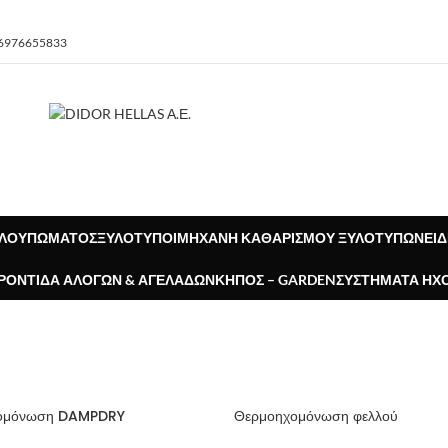
 6976655833
ΑΛΟΥΠΏΜΑΤΟΣ
ΞΥΛΌΤΥΠΟΙ
ΜΗΧΑΝΉ ΚΑΘΑΡΙΣΜΟΎ ΞΥΛΟΤΎΠΩΝ
ΕΊΔ
ΦΡΟΝΤΊΔΑ ΑΛΌΓΩΝ & ΑΓΕΛΆΔΩΝ
ΚΉΠΟΣ – GARDEN
ΣΥΣΤΉΜΑΤΑ ΗΧ
χομόνωση DAMPDRY
Θερμοηχομόνωση φελλού