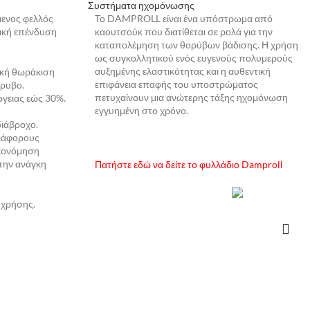
Συστήματα ηχομόνωσης
μενος φελλός
Το DAMPROLL είναι ένα υπόστρωμα από
τική επένδυση
καουτσούκ που διατίθεται σε ρολά για την
καταπολέμηση των θορύβων βάδισης. Η χρήση
ως συγκολλητικού ενός ευγενούς πολυμερούς
αυξημένης ελαστικότητας και η αυθεντική
ρική θωράκιση
επιφάνεια επαφής του υποστρώματος
όρυβο.
πετυχαίνουν μια ανώτερης τάξης ηχομόνωση
γειας εώς 30%.
εγγυημένη στο χρόνο.
διάβροχο.
διάφορους
ικονόμηση
την ανάγκη
Πατήστε εδώ να δείτε το φυλλάδιο Damproll
 χρήσης.
ΔΙΑΒΆΣΤΕ ΠΕΡΙΣΣΌΤΕΡΑ