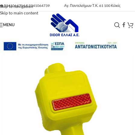
☎️
2341064714
&
2341064739
Αγ. Παντελεήμων Τ.Κ. 61 100 Κιλκίς
Skip to navigation
Skip to main content
MENU