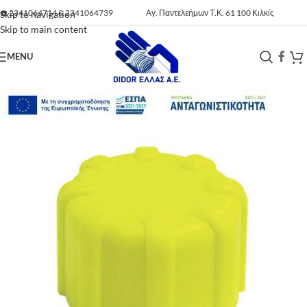
☎️
2341064714
&
2341064739
Αγ. Παντελεήμων Τ.Κ. 61 100 Κιλκίς
Skip to navigation
Skip to main content
MENU