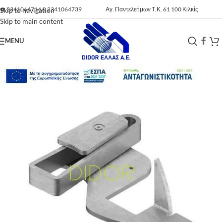
☎️
2341064714
&
2341064739
Αγ. Παντελεήμων Τ.Κ. 61 100 Κιλκίς
Skip to navigation
Skip to main content
MENU