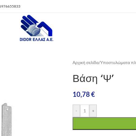
 6976655833
Αρχική σελίδα
/
Υποστυλώματα πλ
Βάση ‘Ψ’
10,78
€
-
+