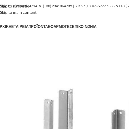
Skip to navigation
️Τηλ.:
(+30) 2341064714
&
(+30) 2341064739
| 📱Κιν.:
(+30) 6976655838
&
(+30)
Skip to main content
ΡΧΙΚΗ
ΕΤΑΙΡΕΙΑ
ΠΡΟΪΟΝΤΑ
ΕΦΑΡΜΟΓΕΣ
ΕΠΙΚΟΙΝΩΝΙΑ