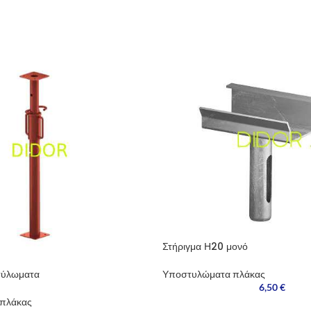
Στήριγμα Η20 μονό
τύλωματα
Υποστυλώματα πλάκας
6,50
€
πλάκας