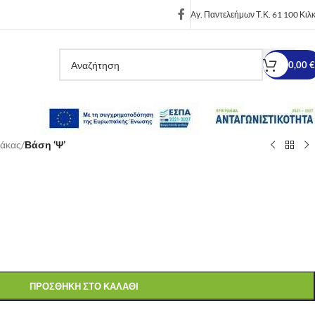
Αγ. Παντελεήμων Τ.Κ. 61 100 Κιλκ
0,00
€
άκας
/
Βάση ‘Ψ’
ΠΡΟΣΘΉΚΗ ΣΤΟ ΚΑΛΆΘΙ