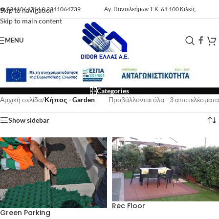
☎️
2341064714
&
2341064739
Αγ. Παντελεήμων Τ.Κ. 61 100 Κιλκίς
Skip to navigation
Skip to main content
MENU
Categories
Αρχική σελίδα
/
Κήπος - Garden
Προβάλλονται όλα - 3 αποτελέσματα
Show sidebar
Rec Floor
Green Parking